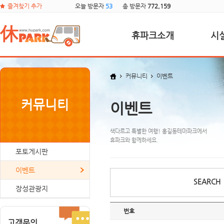
즐겨찾기 추가
오늘 방문자
53
총 방문자
772,159
휴파크소개
시
커뮤니티
이벤트
커뮤니티
이벤트
색다르고 특별한 여행! 홍길동테마파크에서
휴파크와 함께하세요.
포토게시판
이벤트
SEARCH
장성관광지
번호
고객문의