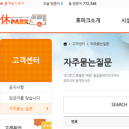
즐겨찾기 추가
오늘 방문자
6
총 방문자
772,348
휴파크소개
시
고객센터
자주묻는질문
고객센터
자주묻는질문
색다르고 특별한 여행! 홍길동테마파크에서
휴파크와 함께하세요.
공지사항
입금자를 찾습니다
SEARCH
자주묻는 질문
번호
고객문의